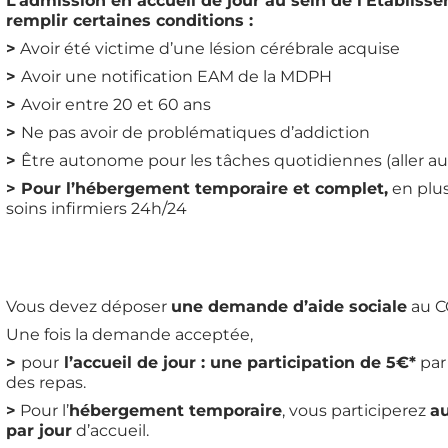
L’admission en accueil de jour au sein de l’Établiss
remplir certaines conditions :
>
Avoir été victime d’une lésion cérébrale acquise
>
Avoir une notification EAM de la MDPH
>
Avoir entre 20 et 60 ans
>
Ne pas avoir de problématiques d’addiction
>
Être autonome pour les tâches quotidiennes (aller au
>
Pour l’hébergement temporaire et complet,
en plus
soins infirmiers 24h/24
Vous devez déposer
une demande d’aide sociale
au C
Une fois la demande acceptée,
>
pour
l’accueil de jour : une participation de 5€*
par
des repas.
>
Pour l’
hébergement temporaire
, vous participerez
au
par jour
d’accueil.