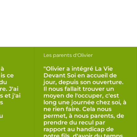
Les parents d'Olivier
 à
"Olivier a intégré La Vie
is ce
Devant Soi en accueil de
 du
jour, depuis son ouverture.
. J'ai
Il nous fallait trouver un
 et j'ai
moyen de l'occuper, c'est
es
long une journée chez soi, à
ne rien faire. Cela nous
u
permet, à nous parents, de
prendre du recul par
rapport au handicap de
notre fils, d'avoir du temps