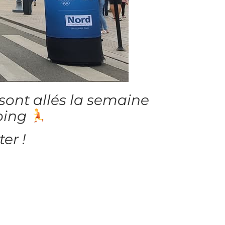
 sont allés la semaine
coing
er !